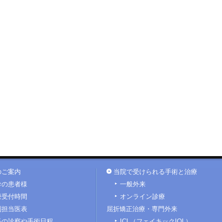
のご案内
当院で受けられる手術と治療
診の患者様
一般外来
療受付時間
オンライン診療
別担当医表
屈折矯正治療・専門外来
長の診察や手術日程
ICL（フェイキックIOL）