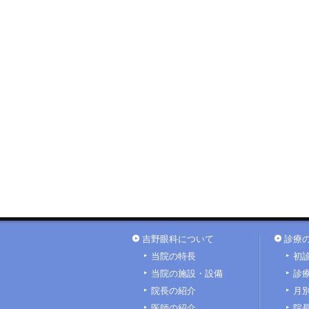
吉野眼科について
診療
当院の特長
初
当院の施設・設備
診
院長の紹介
月
医師の紹介
院