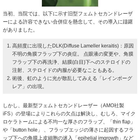
当初、当院では、以下に示す旧型フェムトセカンドレーザ
ーによる許容できない合併症を懸念して、その導入に躊躇
がありました。
高頻度に出現したDLK(Diffuse Lameller keraitis)：原因
不明の角膜フラップ下の炎症。 点眼液の変更や、角膜
フラップ下の再洗浄、結膜(白目)下へのステロイドの
注射、ステロイドの内服が必要なこともある。
術後、虹のように光が散乱してみえる「レインボーグ
レア」の出現。
しかし、最新型フェムトセカンドレーザー（AMO社製
iFS）の登場によりこれらの欠点は解決し、むしろ、マイク
ロケラトームによる不均一な厚さのフラップ、「thin flap」
や「button hole」 、フラップエッジの薄さに起因するフラ
ップ下への角膜上皮細胞の迷入「epihelial imgrowth」など