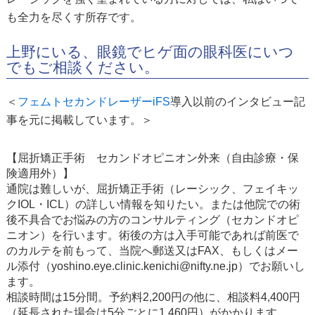
も全力を尽くす所存です。
上野にいる、眼鏡でヒゲ面の眼科医にいつ
でもご相談ください。
＜
フェムトセカンドレーザーiFS
導入以前のインタビュー記
事を元に掲載しています。＞
【屈折矯正手術 セカンドオピニオン外来（自由診療・保
険適用外）】
通院は難しいが、屈折矯正手術（レーシック、フェイキッ
クIOL・ICL）の詳しい情報を知りたい。または他院での術
後不具合でお悩みの方のコンサルティング（セカンドオピ
ニオン）を行います。術後の方は入手可能であれば前医で
のカルテを前もって、当院へ郵送又はFAX、もしくはメー
ル添付（yoshino.eye.clinic.kenichi@nifty.ne.jp）でお願いし
ます。
相談時間は15分間。予約料2,200円の他に、相談料4,400円
（延長された場合は5分ごとに1,460円）がかかります。