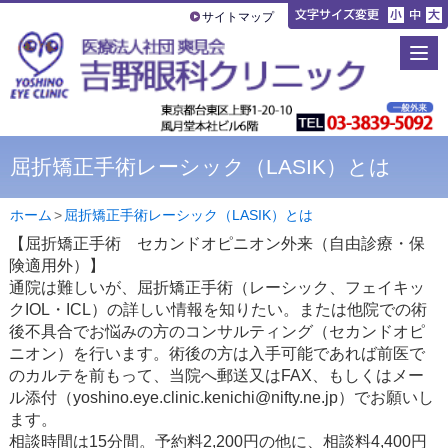
サイトマップ
屈折矯正手術レーシック（LASIK）とは
ホーム
>
屈折矯正手術レーシック（LASIK）とは
【屈折矯正手術 セカンドオピニオン外来（自由診療・保
険適用外）】
通院は難しいが、屈折矯正手術（レーシック、フェイキッ
クIOL・ICL）の詳しい情報を知りたい。または他院での術
後不具合でお悩みの方のコンサルティング（セカンドオピ
ニオン）を行います。術後の方は入手可能であれば前医で
のカルテを前もって、当院へ郵送又はFAX、もしくはメー
ル添付（yoshino.eye.clinic.kenichi@nifty.ne.jp）でお願いし
ます。
相談時間は15分間。予約料2,200円の他に、相談料4,400円