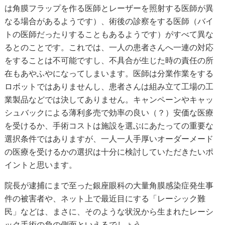
は角膜フラップを作る医師とレーザーを照射する医師が異
なる場合があるようです）、術後の診察をする医師（バイ
トの医師だったりすることもあるようです）がすべて異な
るとのことです。これでは、一人の患者さんへ一連の対応
をすることは不可能ですし、不具合が生じた時の責任の所
在もあやふやになってしまいます。医師は分業作業をする
ロボットではありませんし、患者さんは組み立て工場の工
業製品などでは決してありません。キャンペーンやキャッ
シュバックによる薄利多売で効率の良い（？）安価な医療
を受けるか、手術コストは施設を選ぶにあたっての重要な
選択条件ではありますが、一人一人手厚いオーダーメード
の医療を受けるかの選択は十分に検討していただきたいポ
イントと思います。
院長が逮捕にまで至った銀座眼科の大量角膜感染症発生事
件の被害者や、ネット上で最近目にする「レーシック難
民」などは、まさに、そのような状況から生まれたレーシ
ック手術の負の側面といえるでしょう。