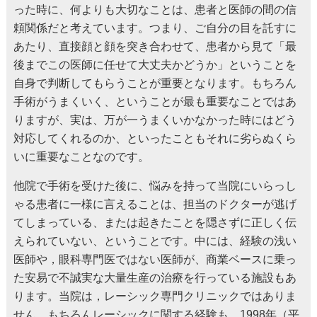
った時に、何よりも大切なことは、患者と医師の間の信
頼関係だと考えています。つまり、ご自分の目を託すに
あたり、直接顔と顔を突き合わせて、患者から見て「最
後までこの医師に任せて大丈夫かどうか」ということを
自身で判断してもらうことが重要となります。もちろん
手術がうまくいく、ということが最も重要なことではあ
りますが、実は、万が一うまくいかなかった時にはどう
対応してくれるのか、といったこともそれに劣らぬくら
いに重要なことなのです。
他院で手術を受けた後に、悩みを持って当院にいらっし
ゃる患者に一様に言えることは、担当のドクターが逃げ
てしまっている、または起きたことを隠さずに正しく伝
えられていない、ということです。中には、経験の浅い
医師や，眼科専門医ではない医師が、商業ベースに乗っ
た安易で不誠実な大量生産の治療を行っている施設もあ
ります。当院は，レーシック専門クリニックではありま
せん。もちろんレーシックに関する経験も、1998年（平