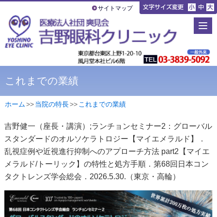
サイトマップ
これまでの業績
ホーム
>
>
当院の特長
>
>
これまでの業績
吉野健一（座長・講演）;ランチョンセミナー2：グローバル
スタンダードのオルソケラトロジー【マイエメラルド】．
乱視症例や近視進行抑制へのアプローチ方法 part2【マイエ
メラルド/トーリック】の特性と処方手順．第68回日本コン
タクトレンズ学会総会．2026.5.30.（東京・高輪）