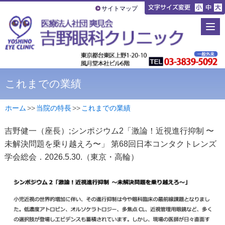
サイトマップ
これまでの業績
ホーム
>
>
当院の特長
>
>
これまでの業績
吉野健一（座長）;シンポジウム2「激論！近視進行抑制 〜
未解決問題を乗り越えろ〜」 第68回日本コンタクトレンズ
学会総会．2026.5.30.（東京・高輪）