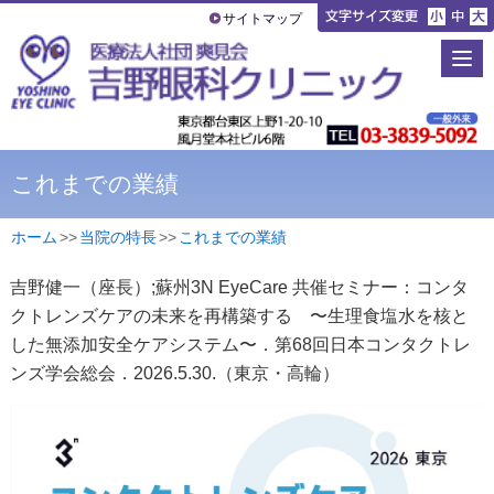
サイトマップ
これまでの業績
ホーム
>
>
当院の特長
>
>
これまでの業績
吉野健一（座長）;蘇州3N EyeCare 共催セミナー：コンタ
クトレンズケアの未来を再構築する 〜生理食塩水を核と
した無添加安全ケアシステム〜．第68回日本コンタクトレ
ンズ学会総会．2026.5.30.（東京・高輪）