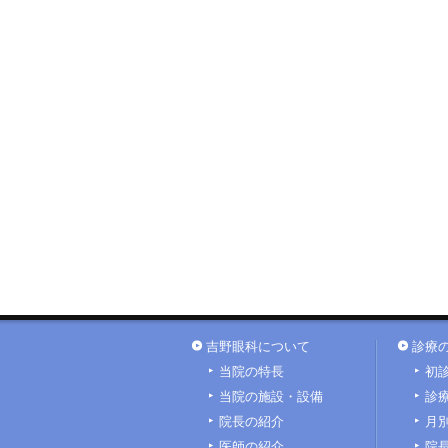
吉野眼科について
診療
当院の特長
初
当院の施設・設備
診
院長の紹介
月
医師の紹介
院