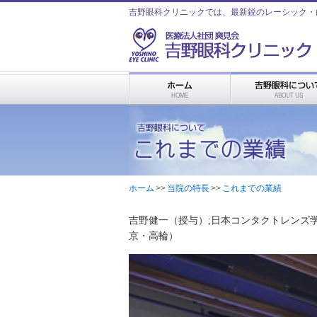
吉野眼科クリニックでは、最新鋭のレーシック・
ホーム
>
>
当院の特長
>
>
これまでの業績
吉野健一（授与）;日本コンタクトレンズ学会
京・高輪）