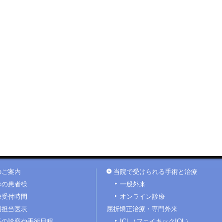
のご案内
当院で受けられる手術と治療
診の患者様
一般外来
療受付時間
オンライン診療
別担当医表
屈折矯正治療・専門外来
長の診察や手術日程
ICL（フェイキックIOL）