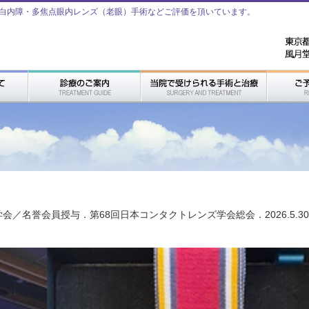
白内障・多焦点眼内レンズ（老眼）手術などご評価を頂いています。
／名誉会員授与．第68回日本コンタクトレンズ学会総会．2026.5.30