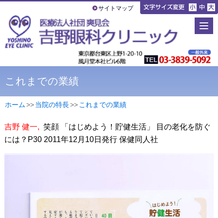
サイトマップ
これまでの業績
ホーム
>
>
当院の特長
>
>
これまでの業績
吉野 健一,
笑顔
「はじめよう！貯健生活
」 目の老化を防ぐ
には？P30
2011年12月10日発行 保健同人社