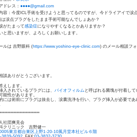
アドレス：
●●●●@gmail.com
内容：今度ICL手術を受けようと思ってるのですが、今ドライアイで涙
手術は涙点プラグをしたまま手術可能なんでしょあか？
涙がたまって
感染症
になりやすくなるとかありますか？
いと思いますが、よろしくお願いします。
ールは 吉野眼科 (
https://www.yoshino-eye-clinic.com
) のメール相談フ
相談ありがとうございます。
答えします。
挿入されているプラグには、
バイオフィルム
と呼ばれる菌塊が付着して
可能性があります。
的には術前にプラグは抜去し、涙囊洗浄を行い、プラグ挿入が必要であ
。
**************************
人社団爽見会
科クリニック 吉野健一
0005
東京都台東区上野
1-20-10
風月堂本社ビル６階
-3839-5092
, FAX:
03-3832-3730