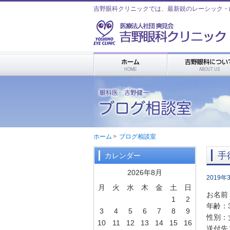
吉野眼科クリニックでは、最新鋭のレーシック・
ホーム
>
ブログ相談室
手
カレンダー
2026年8月
2019年
月
火
水
木
金
土
日
お名前：
1
2
年齢：
3
4
5
6
7
8
9
性別：
10
11
12
13
14
15
16
送付先