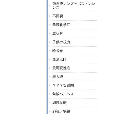
強角膜レンズ＝ボストンレ
ンズ
不同視
角膜化学症
翼状片
子供の視力
瞼裂斑
血清点眼
黄斑変性症
老人環
？？？な質問
角膜ヘルペス
網膜剥離
斜視／弱視