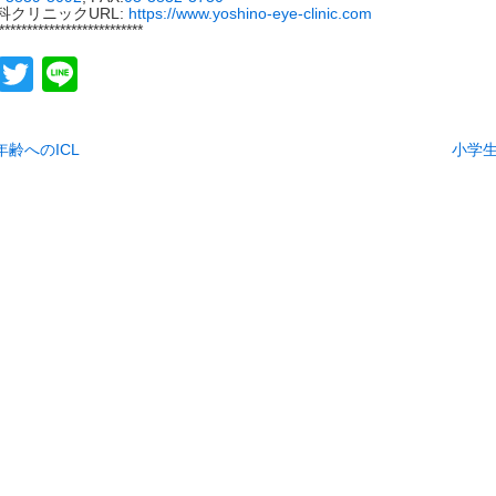
科クリニック
URL:
https://www.yoshino-eye-clinic.com
**************************
Facebook
Twitter
Line
年齢へのICL
小学