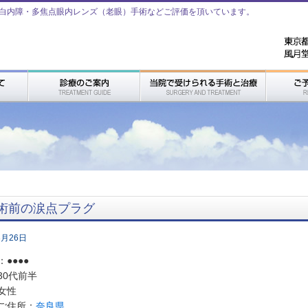
白内障・多焦点眼内レンズ（老眼）手術などご評価を頂いています。
術前の涙点プラグ
3月26日
●●●●
30代前半
女性
ご住所：
奈良県