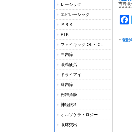
吉野眼
レーシック
*********
エピレーシック
ＰＲＫ
PTK
«
老眼
フェイキックIOL・ICL
白内障
眼精疲労
ドライアイ
緑内障
円錐角膜
神経眼科
オルソケラトロジー
眼球突出