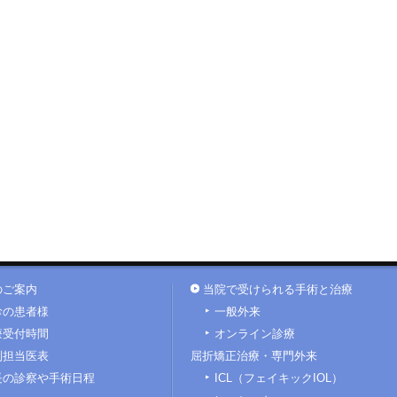
のご案内
当院で受けられる手術と治療
診の患者様
一般外来
療受付時間
オンライン診療
別担当医表
屈折矯正治療・専門外来
長の診察や手術日程
ICL（フェイキックIOL）