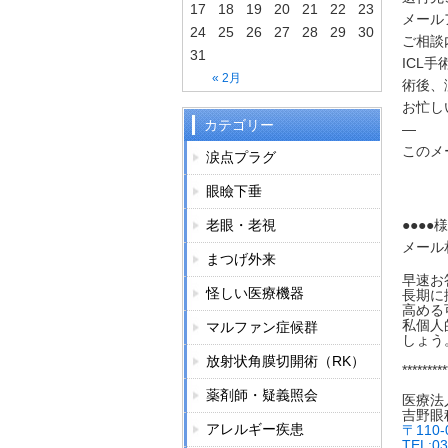
17
18
19
20
21
22
23
メール
24
25
26
27
28
29
30
ご相談
31
ICL
« 2月
術後、
お忙し
カテゴリー
—
このメ
涙点プラグ
眼瞼下垂
老眼・老視
●●●●様
メール
まつげ外来
早速お
怪しい医療機器
長期に
高める
私個人
マルファン症候群
しょう
放射状角膜切開術（RK）
*********
薬剤師・疑義照会
医療法
吉野眼
アレルギー疾患
〒
110-
TEL:03