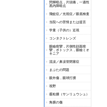
閃輝暗点，片頭痛，一過性
黒内障暗点
飛蚊症／光視症／眼底検査
当院への苦情または提言
学童（子供の）近視
コンタクトレンズ
眼瞼痙攣，片側性顔面痙
攣，ボトックス，眼瞼ミオ
キニア
流涙／鼻涙管閉塞症
まぶたの問題
眼外傷，眼球打撲
視野
霰粒腫（サンリュウシュ）
角膜の傷