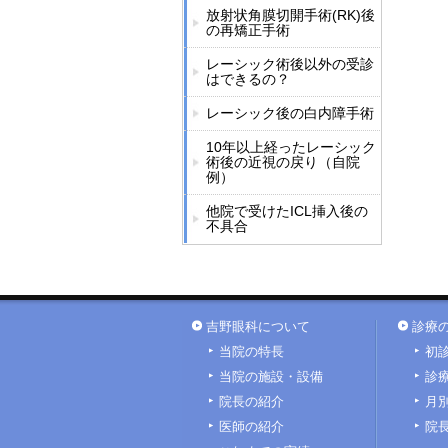
放射状角膜切開手術(RK)後
の再矯正手術
レーシック術後以外の受診
はできるの？
レーシック後の白内障手術
10年以上経ったレーシック
術後の近視の戻り（自院
例）
他院で受けたICL挿入後の
不具合
吉野眼科について
診療
当院の特長
初
当院の施設・設備
診
院長の紹介
月
医師の紹介
院