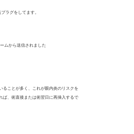
点プラグをしてます。
ォームから送信されました
いることが多く、これが眼内炎のリスクを
れば、術直後または術翌日に再挿入するで