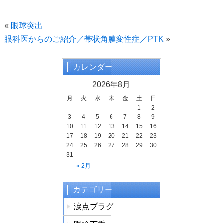
a
wi
n
c
tt
e
«
眼球突出
e
er
眼科医からのご紹介／帯状角膜変性症／PTK
»
b
o
カレンダー
o
2026年8月
k
月
火
水
木
金
土
日
1
2
3
4
5
6
7
8
9
10
11
12
13
14
15
16
17
18
19
20
21
22
23
24
25
26
27
28
29
30
31
« 2月
カテゴリー
涙点プラグ