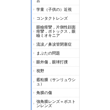
言
学童（子供の）近視
コンタクトレンズ
眼瞼痙攣，片側性顔面
痙攣，ボトックス，眼
瞼ミオキニア
流涙／鼻涙管閉塞症
まぶたの問題
眼外傷，眼球打撲
視野
霰粒腫（サンリュウシ
ュ）
角膜の傷
強角膜レンズ＝ボスト
ンレンズ