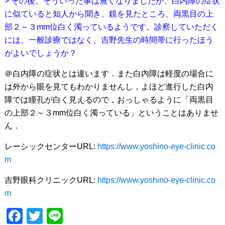
> その後、そういった事は無くなりましたが、白内障の症状
に似ていると知人から聞き、鏡を見たところ、両黒目の上
部２～３mm位白く濁っているようです。診察していただく
には、一般診療ではなく、吉野先生の時間帯に行ったほう
がよいでしょうか？
＠白内障の症状とは違います．また白内障は軽度の場合に
は外から眼を見てもわかりませんし，よほど進行した白内
障では瞳孔が白く見えるので，おっしゃるように「両黒目
の上部２～３mm位白く濁っている」ということはありませ
ん．
レーシックセンターURL:
https://www.yoshino-eye-clinic.co
m
吉野眼科クリニックURL:
https://www.yoshino-eye-clinic.co
m
F
T
Li