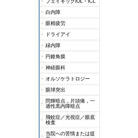
フェイキックIOL・ICL
白内障
眼精疲労
ドライアイ
緑内障
円錐角膜
神経眼科
オルソケラトロジー
眼球突出
閃輝暗点，片頭痛，一
過性黒内障暗点
飛蚊症／光視症／眼底
検査
当院への苦情または提