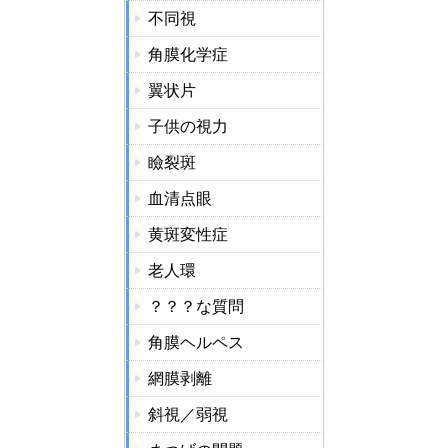
不同視
角膜化学症
翼状片
子供の視力
瞼裂斑
血清点眼
黄斑変性症
老人環
？？？な質問
角膜ヘルペス
網膜剥離
斜視／弱視