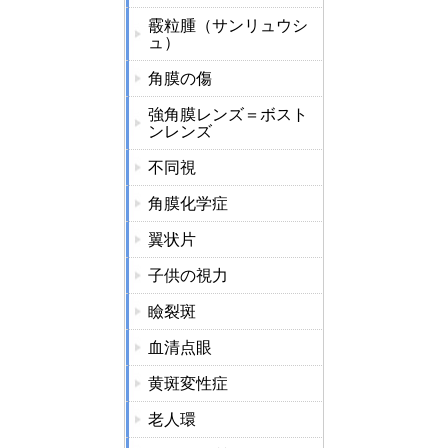
霰粒腫（サンリュウシ
ュ）
角膜の傷
強角膜レンズ＝ボスト
ンレンズ
不同視
角膜化学症
翼状片
子供の視力
瞼裂斑
血清点眼
黄斑変性症
老人環