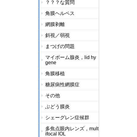
？？？な質問
角膜ヘルペス
網膜剥離
斜視／弱視
まつげの問題
マイボーム腺炎，lid hy
gene
角膜移植
糖尿病性網膜症
その他
ぶどう膜炎
シェーグレン症候群
多焦点眼内レンズ，mult
ifocal IOL