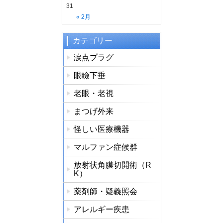
31
« 2月
カテゴリー
涙点プラグ
眼瞼下垂
老眼・老視
まつげ外来
怪しい医療機器
マルファン症候群
放射状角膜切開術（R
K）
薬剤師・疑義照会
アレルギー疾患