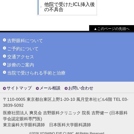
他院で受けたICL挿入後
の不具合
▲このページの先頭へ
吉野眼科について
ご予約について
交通アクセス
診療のご案内
当院で受けられる手術と治療
サイトマップ
メール相談
お問い合わせ
〒110-0005 東京都台東区上野1-20-10 風月堂本社ビル6階 TEL 03-
3839-5092
医療社団法人 爽見会 吉野眼科クリニック 院長 吉野健一 (日本眼科
学会認定眼科専門医)
東京歯科大学眼科講師 日本医科大学眼科講師
©2026 YOSHINO EYE CLINIC. All Rights Reserved.