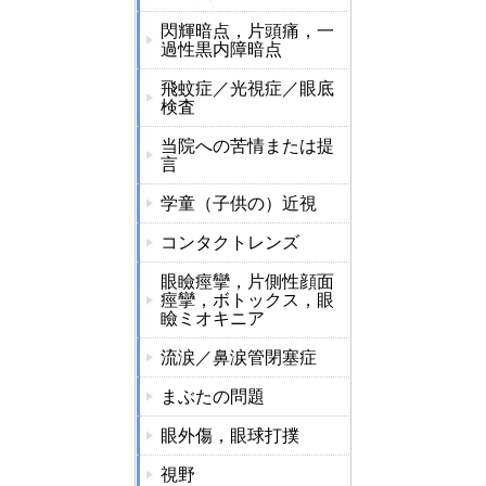
閃輝暗点，片頭痛，一
過性黒内障暗点
飛蚊症／光視症／眼底
検査
当院への苦情または提
言
学童（子供の）近視
コンタクトレンズ
眼瞼痙攣，片側性顔面
痙攣，ボトックス，眼
瞼ミオキニア
流涙／鼻涙管閉塞症
まぶたの問題
眼外傷，眼球打撲
視野