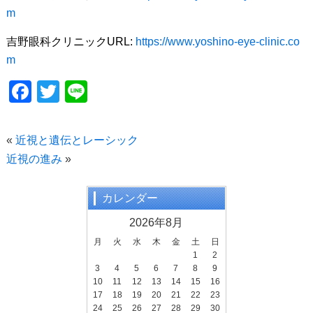
m
吉野眼科クリニックURL:
https://www.yoshino-eye-clinic.co
m
F
T
Li
a
wi
n
c
tt
e
«
近視と遺伝とレーシック
e
er
近視の進み
»
b
o
カレンダー
o
2026年8月
k
月
火
水
木
金
土
日
1
2
3
4
5
6
7
8
9
10
11
12
13
14
15
16
17
18
19
20
21
22
23
24
25
26
27
28
29
30