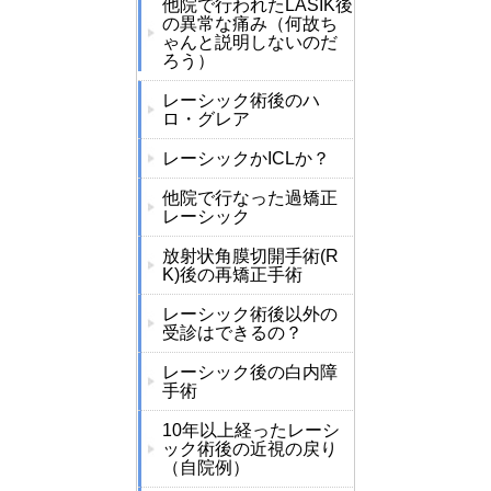
他院で行われたLASIK後
の異常な痛み（何故ち
ゃんと説明しないのだ
ろう）
レーシック術後のハ
ロ・グレア
レーシックかICLか？
他院で行なった過矯正
レーシック
放射状角膜切開手術(R
K)後の再矯正手術
レーシック術後以外の
受診はできるの？
レーシック後の白内障
手術
10年以上経ったレーシ
ック術後の近視の戻り
（自院例）