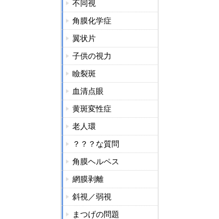
不同視
角膜化学症
翼状片
子供の視力
瞼裂斑
血清点眼
黄斑変性症
老人環
？？？な質問
角膜ヘルペス
網膜剥離
斜視／弱視
まつげの問題