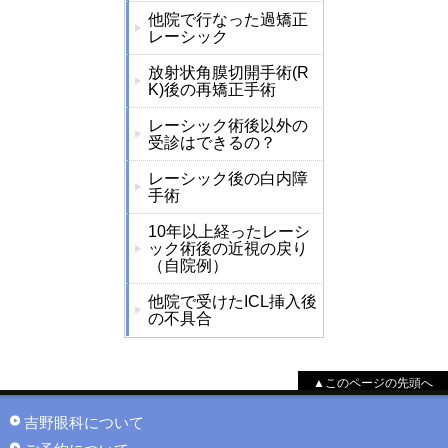
他院で行なった過矯正
レーシック
放射状角膜切開手術(R
K)後の再矯正手術
レーシック術後以外の
受診はできるの？
レーシック後の白内障
手術
10年以上経ったレーシ
ック術後の近視の戻り
（自院例）
他院で受けたICL挿入後
の不具合
▲このページの先頭へ
吉野眼科について