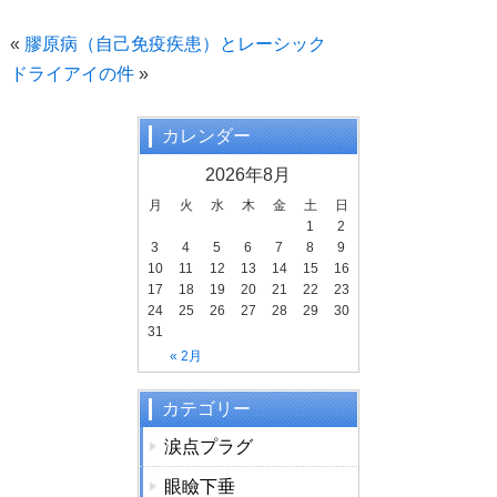
a
wi
n
c
tt
e
«
膠原病（自己免疫疾患）とレーシック
e
er
ドライアイの件
»
b
o
カレンダー
o
2026年8月
k
月
火
水
木
金
土
日
1
2
3
4
5
6
7
8
9
10
11
12
13
14
15
16
17
18
19
20
21
22
23
24
25
26
27
28
29
30
31
« 2月
カテゴリー
涙点プラグ
眼瞼下垂