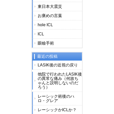
東日本大震災
お褒めの言葉
hole ICL
ICL
眼瞼手術
最近の投稿
LASIK後の近視の戻り
他院で行われたLASIK後
の異常な痛み（何故ち
ゃんと説明しないのだ
ろう）
レーシック術後のハ
ロ・グレア
レーシックかICLか？