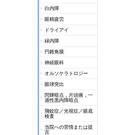
白内障
眼精疲労
ドライアイ
緑内障
円錐角膜
神経眼科
オルソケラトロジー
眼球突出
閃輝暗点，片頭痛，一
過性黒内障暗点
飛蚊症／光視症／眼底
検査
当院への苦情または提
言