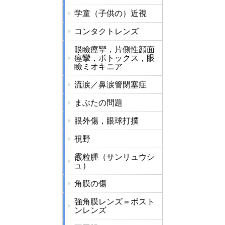
学童（子供の）近視
コンタクトレンズ
眼瞼痙攣，片側性顔面
痙攣，ボトックス，眼
瞼ミオキニア
流涙／鼻涙管閉塞症
まぶたの問題
眼外傷，眼球打撲
視野
霰粒腫（サンリュウシ
ュ）
角膜の傷
強角膜レンズ＝ボスト
ンレンズ