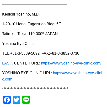
—————————————————
Kenichi Yoshino, M.D.
1-20-10 Ueno, Fugetsudo Bldg. 6F
Taito-ku, Tokyo 110-0005 JAPAN
Yoshino Eye Clinic
TEL:+81-3-3839-5092, FAX:+81-3-3832-3730
LASIK
CENTER URL:
https://www.yoshino-eye-clinic.com/
YOSHINO EYE CLINIC URL:
https://www.yoshino-eye-clini
c.com
**********************************************
F
T
Li