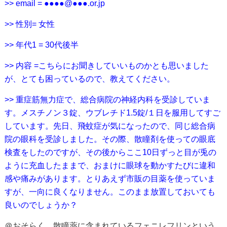
>> email = ●●●●@●●●.or.jp
>> 性別= 女性
>> 年代1 = 30代後半
>> 内容 =こちらにお聞きしていいものかとも思いました
が、とても困っているので、教えてください。
>> 重症筋無力症で、総合病院の神経内科を受診していま
す。メスチノン３錠、ウブレチド1.5錠/１日を服用してすご
しています。先日、飛蚊症が気になったので、同じ総合病
院の眼科を受診しました。その際、散瞳剤を使っての眼底
検査をしたのですが、その後からここ10日ずっと目が兎の
ように充血したままで、おまけに眼球を動かすたびに違和
感や痛みがあります。とりあえず市販の目薬を使っていま
すが、一向に良くなりません。このまま放置しておいても
良いのでしょうか？
＠おそらく，散瞳薬に含まれているフェニレフリンという