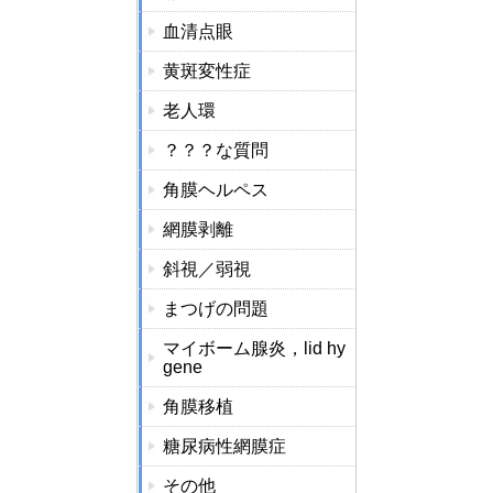
血清点眼
黄斑変性症
老人環
？？？な質問
角膜ヘルペス
網膜剥離
斜視／弱視
まつげの問題
マイボーム腺炎，lid hy
gene
角膜移植
糖尿病性網膜症
その他