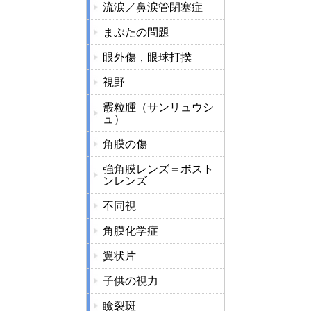
流涙／鼻涙管閉塞症
まぶたの問題
眼外傷，眼球打撲
視野
霰粒腫（サンリュウシ
ュ）
角膜の傷
強角膜レンズ＝ボスト
ンレンズ
不同視
角膜化学症
翼状片
子供の視力
瞼裂斑