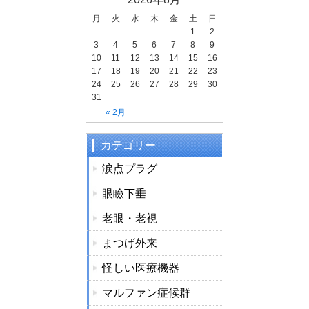
o
k
月
火
水
木
金
土
日
1
2
3
4
5
6
7
8
9
10
11
12
13
14
15
16
17
18
19
20
21
22
23
24
25
26
27
28
29
30
31
« 2月
カテゴリー
涙点プラグ
眼瞼下垂
老眼・老視
まつげ外来
怪しい医療機器
マルファン症候群