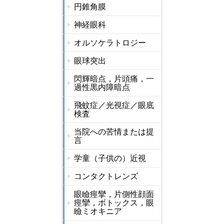
円錐角膜
神経眼科
オルソケラトロジー
眼球突出
閃輝暗点，片頭痛，一
過性黒内障暗点
飛蚊症／光視症／眼底
検査
当院への苦情または提
言
学童（子供の）近視
コンタクトレンズ
眼瞼痙攣，片側性顔面
痙攣，ボトックス，眼
瞼ミオキニア