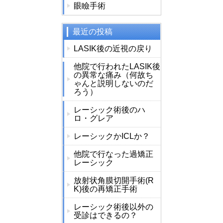
眼瞼手術
最近の投稿
LASIK後の近視の戻り
他院で行われたLASIK後
の異常な痛み（何故ち
ゃんと説明しないのだ
ろう）
レーシック術後のハ
ロ・グレア
レーシックかICLか？
他院で行なった過矯正
レーシック
放射状角膜切開手術(R
K)後の再矯正手術
レーシック術後以外の
受診はできるの？