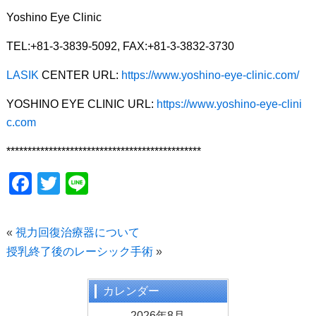
Yoshino Eye Clinic
TEL:+81-3-3839-5092, FAX:+81-3-3832-3730
LASIK
CENTER URL:
https://www.yoshino-eye-clinic.com/
YOSHINO EYE CLINIC URL:
https://www.yoshino-eye-clini
c.com
**********************************************
F
T
Li
a
wi
n
c
tt
e
«
視力回復治療器について
e
er
授乳終了後のレーシック手術
»
b
o
カレンダー
2026年8月