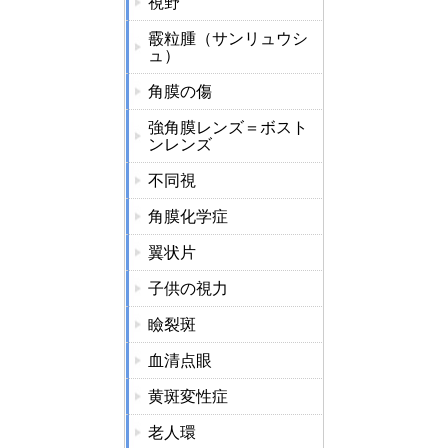
視野
霰粒腫（サンリュウシ
ュ）
角膜の傷
強角膜レンズ＝ボスト
ンレンズ
不同視
角膜化学症
翼状片
子供の視力
瞼裂斑
血清点眼
黄斑変性症
老人環