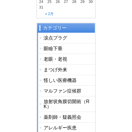
24
25
26
27
28
29
30
31
« 2月
カテゴリー
涙点プラグ
眼瞼下垂
老眼・老視
まつげ外来
怪しい医療機器
マルファン症候群
放射状角膜切開術（R
K）
薬剤師・疑義照会
アレルギー疾患