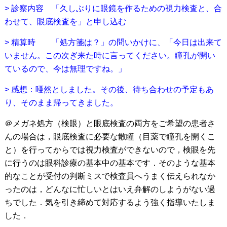
> 診察内容 「久しぶりに眼鏡を作るための視力検査と、合
わせて、眼底検査を」と申し込む
> 精算時 「処方箋は？」の問いかけに、「今日は出来て
いません。この次ぎ来た時に言ってください。瞳孔が開い
ているので、今は無理ですね。」
> 感想：唖然としました。その後、待ち合わせの予定もあ
り、そのまま帰ってきました。
＠メガネ処方（検眼）と眼底検査の両方をご希望の患者さ
んの場合は，眼底検査に必要な散瞳（目薬で瞳孔を開くこ
と）を行ってからでは視力検査ができないので，検眼を先
に行うのは眼科診療の基本中の基本です．そのような基本
的なことが受付の判断ミスで検査員へうまく伝えられなか
ったのは，どんなに忙しいとはいえ弁解のしようがない過
ちでした．気を引き締めて対応するよう強く指導いたしま
した．