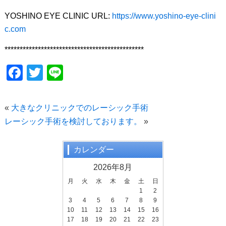
YOSHINO EYE CLINIC URL:
https://www.yoshino-eye-clini
c.com
**********************************************
F
T
Li
a
wi
n
c
tt
e
«
大きなクリニックでのレーシック手術
e
er
レーシック手術を検討しております。
»
b
o
カレンダー
o
2026年8月
k
月
火
水
木
金
土
日
1
2
3
4
5
6
7
8
9
10
11
12
13
14
15
16
17
18
19
20
21
22
23