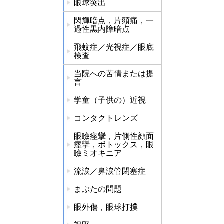
眼球突出
閃輝暗点，片頭痛，一
過性黒内障暗点
飛蚊症／光視症／眼底
検査
当院への苦情または提
言
学童（子供の）近視
コンタクトレンズ
眼瞼痙攣，片側性顔面
痙攣，ボトックス，眼
瞼ミオキニア
流涙／鼻涙管閉塞症
まぶたの問題
眼外傷，眼球打撲