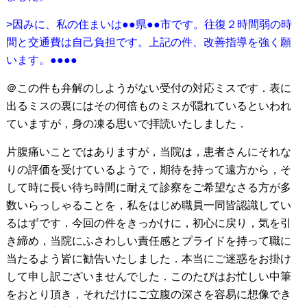
>因みに、私の住まいは●●県●●市です。往復２時間弱の時
間と交通費は自己負担です。上記の件、改善指導を強く願
います。●●●●
＠この件も弁解のしようがない受付の対応ミスです．表に
出るミスの裏にはその何倍ものミスが隠れているといわれ
ていますが，身の凍る思いで拝読いたしました．
片腹痛いことではありますが，当院は，患者さんにそれな
りの評価を受けているようで，期待を持って遠方から，そ
して時に長い待ち時間に耐えて診察をご希望なさる方が多
数いらっしゃることを，私をはじめ職員一同皆認識してい
るはずです．今回の件をきっかけに，初心に戻り，気を引
き締め，当院にふさわしい責任感とプライドを持って職に
当たるよう皆に勧告いたしました．本当にご迷惑をお掛け
して申し訳ございませんでした．このたびはお忙しい中筆
をおとり頂き，それだけにご立腹の深さを容易に想像でき