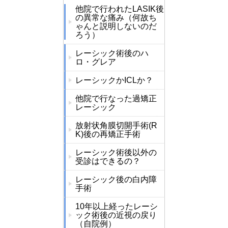
他院で行われたLASIK後
の異常な痛み（何故ち
ゃんと説明しないのだ
ろう）
レーシック術後のハ
ロ・グレア
レーシックかICLか？
他院で行なった過矯正
レーシック
放射状角膜切開手術(R
K)後の再矯正手術
レーシック術後以外の
受診はできるの？
レーシック後の白内障
手術
10年以上経ったレーシ
ック術後の近視の戻り
（自院例）