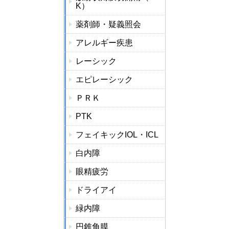
K）
薬剤師・疑義照会
アレルギー疾患
レーシック
エピレーシック
ＰＲＫ
PTK
フェイキックIOL・ICL
白内障
眼精疲労
ドライアイ
緑内障
円錐角膜