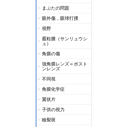
まぶたの問題
眼外傷，眼球打撲
視野
霰粒腫（サンリュウシ
ュ）
角膜の傷
強角膜レンズ＝ボスト
ンレンズ
不同視
角膜化学症
翼状片
子供の視力
瞼裂斑