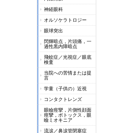
神経眼科
オルソケラトロジー
眼球突出
閃輝暗点，片頭痛，一
過性黒内障暗点
飛蚊症／光視症／眼底
検査
当院への苦情または提
言
学童（子供の）近視
コンタクトレンズ
眼瞼痙攣，片側性顔面
痙攣，ボトックス，眼
瞼ミオキニア
流涙／鼻涙管閉塞症