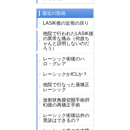
最近の投稿
LASIK後の近視の戻り
他院で行われたLASIK後
の異常な痛み（何故ち
ゃんと説明しないのだ
ろう）
レーシック術後のハ
ロ・グレア
レーシックかICLか？
他院で行なった過矯正
レーシック
放射状角膜切開手術(R
K)後の再矯正手術
レーシック術後以外の
受診はできるの？