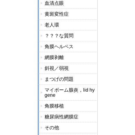
血清点眼
黄斑変性症
老人環
？？？な質問
角膜ヘルペス
網膜剥離
斜視／弱視
まつげの問題
マイボーム腺炎，lid hy
gene
角膜移植
糖尿病性網膜症
その他