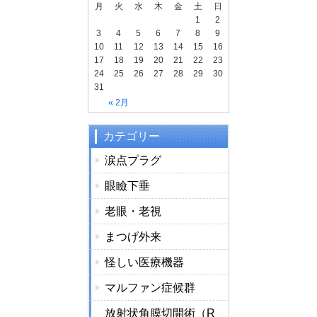
月
火
水
木
金
土
日
1
2
3
4
5
6
7
8
9
10
11
12
13
14
15
16
17
18
19
20
21
22
23
24
25
26
27
28
29
30
31
« 2月
カテゴリー
涙点プラグ
眼瞼下垂
老眼・老視
まつげ外来
怪しい医療機器
マルファン症候群
放射状角膜切開術（R