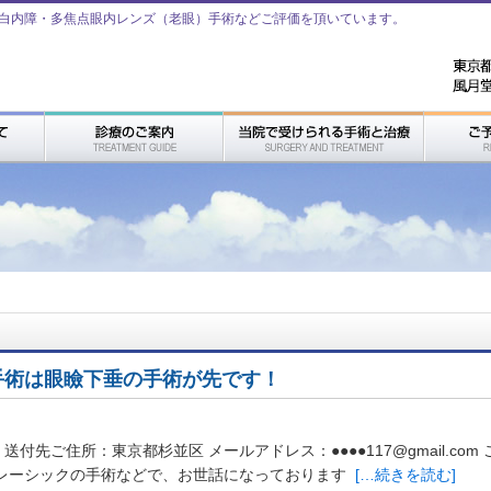
白内障・多焦点眼内レンズ（老眼）手術などご評価を頂いています。
手術は眼瞼下垂の手術が先です！
 送付先ご住所：東京都杉並区 メールアドレス：●●●●117@gmail.com
 レーシックの手術などで、お世話になっております
[…続きを読む]