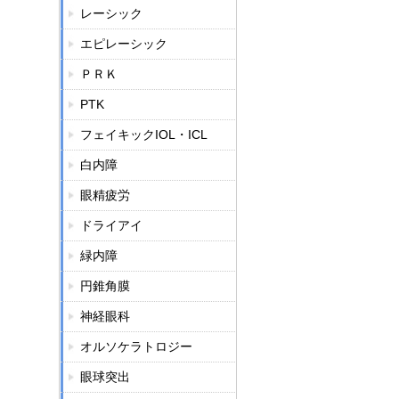
レーシック
エピレーシック
ＰＲＫ
PTK
フェイキックIOL・ICL
白内障
眼精疲労
ドライアイ
緑内障
円錐角膜
神経眼科
オルソケラトロジー
眼球突出