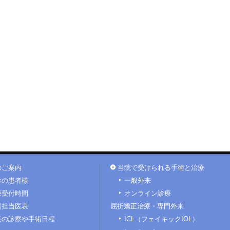
のご案内
当院で受けられる手術と治療
診の患者様
一般外来
療受付時間
オンライン診療
別担当医表
屈折矯正治療・専門外来
長の診察や手術日程
ICL（フェイキックIOL）