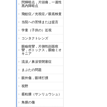
閃輝暗点，片頭痛，一過性
黒内障暗点
飛蚊症／光視症／眼底検査
当院への苦情または提言
学童（子供の）近視
コンタクトレンズ
眼瞼痙攣，片側性顔面痙
攣，ボトックス，眼瞼ミオ
キニア
流涙／鼻涙管閉塞症
まぶたの問題
眼外傷，眼球打撲
視野
霰粒腫（サンリュウシュ）
角膜の傷