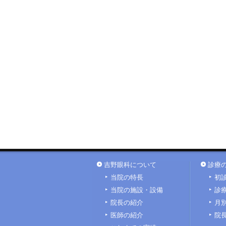
吉野眼科について
診療
当院の特長
初
当院の施設・設備
診
院長の紹介
月
医師の紹介
院