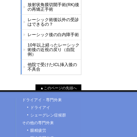
放射状角膜切開手術(RK)後
の再矯正手術
レーシック術後以外の受診
はできるの？
レーシック後の白内障手術
10年以上経ったレーシック
術後の近視の戻り（自院
例）
他院で受けたICL挿入後の
不具合
▲このページの先頭へ
ドライアイ・専門外来
ドライアイ
シェーグレン症候群
その他の専門外来
眼精疲労