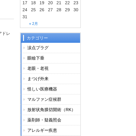
17
18
19
20
21
22
23
24
25
26
27
28
29
30
31
« 2月
アドレ
カテゴリー
涙点プラグ
眼瞼下垂
老眼・老視
まつげ外来
怪しい医療機器
マルファン症候群
放射状角膜切開術（RK）
薬剤師・疑義照会
アレルギー疾患