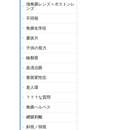
強角膜レンズ＝ボストンレ
ンズ
不同視
角膜化学症
翼状片
子供の視力
瞼裂斑
血清点眼
黄斑変性症
老人環
？？？な質問
角膜ヘルペス
網膜剥離
斜視／弱視