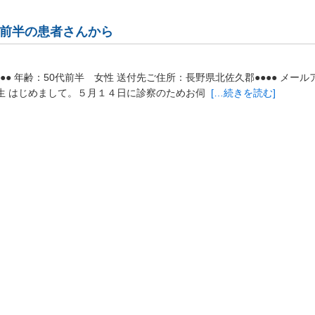
代前半の患者さんから
● 年齢：50代前半 女性 送付先ご住所：長野県北佐久郡●●●● メール
：吉野先生 はじめまして。５月１４日に診察のためお伺
[…続きを読む]