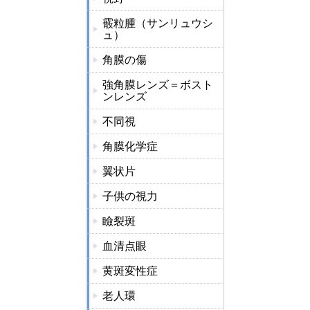
霰粒腫（サンリュウシ
ュ）
角膜の傷
強角膜レンズ＝ボスト
ンレンズ
不同視
角膜化学症
翼状片
子供の視力
瞼裂斑
血清点眼
黄斑変性症
老人環