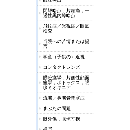
眼球突出
閃輝暗点，片頭痛，一
過性黒内障暗点
飛蚊症／光視症／眼底
検査
当院への苦情または提
言
学童（子供の）近視
コンタクトレンズ
眼瞼痙攣，片側性顔面
痙攣，ボトックス，眼
瞼ミオキニア
流涙／鼻涙管閉塞症
まぶたの問題
眼外傷，眼球打撲
視野