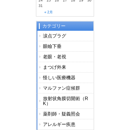
24
25
26
27
28
29
30
31
« 2月
カテゴリー
涙点プラグ
眼瞼下垂
老眼・老視
まつげ外来
怪しい医療機器
マルファン症候群
放射状角膜切開術（R
K）
薬剤師・疑義照会
アレルギー疾患