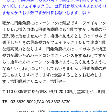
か？ICL（フェイキックIOL）は円錐角膜でももんだいあり
ませんか？お手数ですが回答お願いします。以上
確かに円錐角膜にはレーシックは禁忌です．フェイキック
ＩＯＬは挿入自体は円錐角膜眼にも可能ですが，角膜の不
正乱視は治せませんので，術後の見え方としてはメガネで
矯正したときの最高視力がフェイキックＩＯＬで達成可能
な最高視力となります．円錐角膜の方は，メガネでの矯正
視力が悪いためハードコンタクトレンズをするわけですか
ら，通常の方のレーシック術後のように良く見えるように
なるというわけにはどうしてもいきません．円錐角膜の程
度にもよりますので，まずは受診することをお勧めしま
す．吉野眼科クリニック 吉野健一
〒110-0005東京都台東区上野1-20-10風月堂本社ビル６階
TEL:03-3839-5092,FAX:03-3832-3730