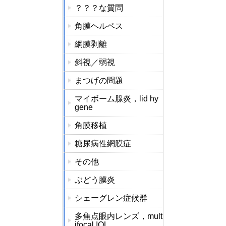
？？？な質問
角膜ヘルペス
網膜剥離
斜視／弱視
まつげの問題
マイボーム腺炎，lid hy
gene
角膜移植
糖尿病性網膜症
その他
ぶどう膜炎
シェーグレン症候群
多焦点眼内レンズ，mult
ifocal IOL