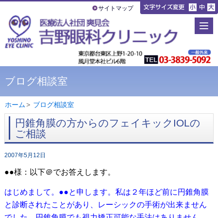
サイトマップ
ブログ相談室
ホーム
>
ブログ相談室
円錐角膜の方からのフェイキックIOLの
ご相談
2007年5月12日
●●様：以下＠でお答えします。
はじめまして。●●と申します。私は２年ほど前に円錐角膜
と診断されたことがあり、レーシックの手術が出来ません
でした。円錐角膜でも視力矯正可能な手法はありません