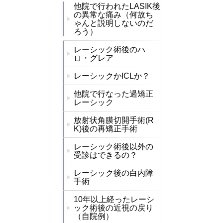
他院で行われたLASIK後
の異常な痛み（何故ち
ゃんと説明しないのだ
ろう）
レーシック術後のハ
ロ・グレア
レーシックかICLか？
他院で行なった過矯正
レーシック
放射状角膜切開手術(R
K)後の再矯正手術
レーシック術後以外の
受診はできるの？
レーシック後の白内障
手術
10年以上経ったレーシ
ック術後の近視の戻り
（自院例）