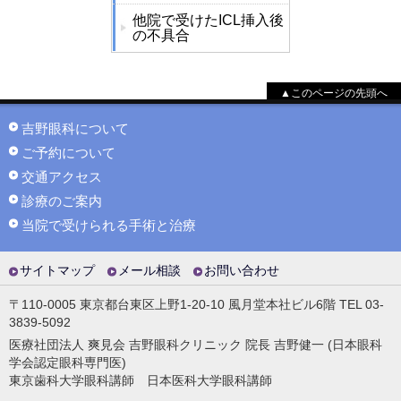
他院で受けたICL挿入後
の不具合
▲このページの先頭へ
吉野眼科について
ご予約について
交通アクセス
診療のご案内
当院で受けられる手術と治療
サイトマップ
メール相談
お問い合わせ
〒110-0005 東京都台東区上野1-20-10 風月堂本社ビル6階 TEL 03-
3839-5092
医療社団法人 爽見会 吉野眼科クリニック 院長 吉野健一 (日本眼科
学会認定眼科専門医)
東京歯科大学眼科講師 日本医科大学眼科講師