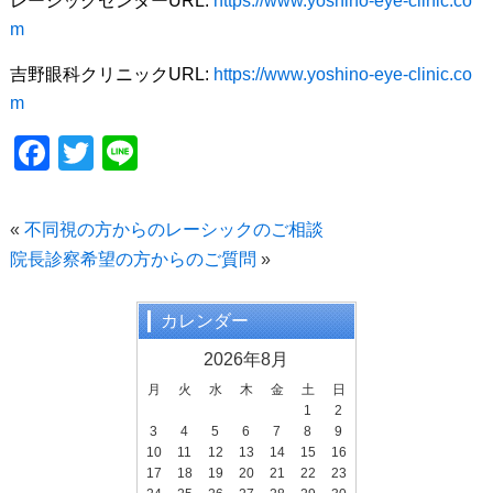
レーシックセンターURL:
https://www.yoshino-eye-clinic.co
m
吉野眼科クリニックURL:
https://www.yoshino-eye-clinic.co
m
F
T
Li
a
wi
n
c
tt
e
«
不同視の方からのレーシックのご相談
e
er
院長診察希望の方からのご質問
»
b
o
カレンダー
o
2026年8月
k
月
火
水
木
金
土
日
1
2
3
4
5
6
7
8
9
10
11
12
13
14
15
16
17
18
19
20
21
22
23