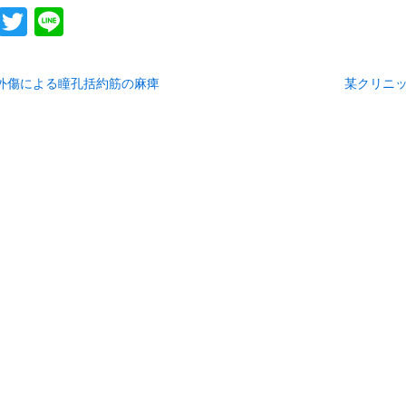
Facebook
Twitter
Line
外傷による瞳孔括約筋の麻痺
某クリニ