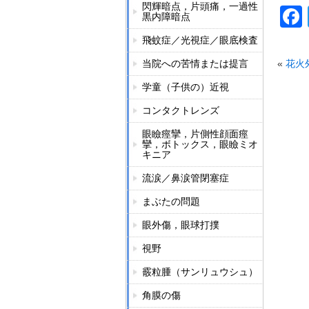
閃輝暗点，片頭痛，一過性
黒内障暗点
飛蚊症／光視症／眼底検査
当院への苦情または提言
«
花火
学童（子供の）近視
コンタクトレンズ
眼瞼痙攣，片側性顔面痙
攣，ボトックス，眼瞼ミオ
キニア
流涙／鼻涙管閉塞症
まぶたの問題
眼外傷，眼球打撲
視野
霰粒腫（サンリュウシュ）
角膜の傷