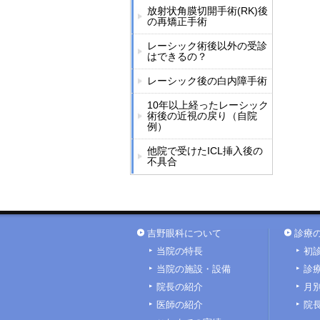
放射状角膜切開手術(RK)後
の再矯正手術
レーシック術後以外の受診
はできるの？
レーシック後の白内障手術
10年以上経ったレーシック
術後の近視の戻り（自院
例）
他院で受けたICL挿入後の
不具合
吉野眼科について
診療
当院の特長
初
当院の施設・設備
診
院長の紹介
月
医師の紹介
院