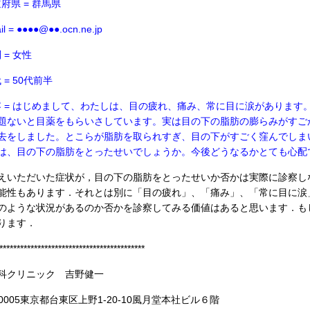
道府県 = 群馬県
il = ●●●●@●●.ocn.ne.jp
 = 女性
代 = 50代前半
内容 = はじめまして、わたしは、目の疲れ、痛み、常に目に涙がありま
題ないと目薬をもらいさしています。実は目の下の脂肪の膨らみがすご
去をしました。とこらが脂肪を取られすぎ、目の下がすごく窪んでしま
は、目の下の脂肪をとったせいでしょうか。今後どうなるかとても心配
えいただいた症状が，目の下の脂肪をとったせいか否かは実際に診察し
能性もあります．それとは別に「目の疲れ」、「痛み」、「常に目に涙
のような状況があるのか否かを診察してみる価値はあると思います．も
ります．
******************************************
科クリニック 吉野健一
-0005東京都台東区上野1-20-10風月堂本社ビル６階