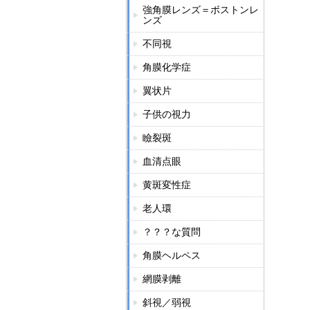
強角膜レンズ＝ボストンレ
ンズ
不同視
角膜化学症
翼状片
子供の視力
瞼裂斑
血清点眼
黄斑変性症
老人環
？？？な質問
角膜ヘルペス
網膜剥離
斜視／弱視