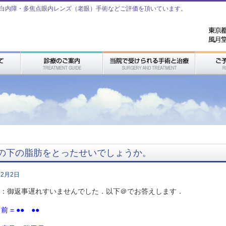
白内障・多焦点眼内レンズ（老眼）手術などご評価を頂いています。
の下の脂肪をとったせいでしょうか。
12月2日
●様：御返事遅れすいませんでした．以下＠でお答えします．
前 = ●● ●●