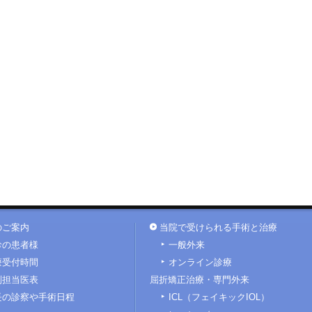
のご案内
当院で受けられる手術と治療
診の患者様
一般外来
療受付時間
オンライン診療
別担当医表
屈折矯正治療・専門外来
長の診察や手術日程
ICL（フェイキックIOL）