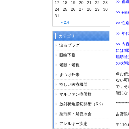
>> 都
17
18
19
20
21
22
23
24
25
26
27
28
29
30
>> ema
31
« 2月
>> 性別
>> 年
カテゴリー
>> 
涙点プラグ
には問
眼瞼下垂
脂肪除
の状態
老眼・老視
＠お伝
まつげ外来
ない可
怪しい医療機器
で，そ
能にな
マルファン症候群
*********
放射状角膜切開術（RK）
薬剤師・疑義照会
吉野眼
アレルギー疾患
〒110