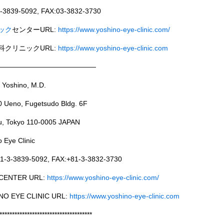
-3839-5092, FAX:03-3832-3730
ック
センターURL:
https://www.yoshino-eye-clinic.com/
科クリニックURL:
https://www.yoshino-eye-clinic.com
——————————————
 Yoshino, M.D.
0 Ueno, Fugetsudo Bldg. 6F
ku, Tokyo 110-0005 JAPAN
 Eye Clinic
1-3-3839-5092, FAX:+81-3-3832-3730
CENTER URL:
https://www.yoshino-eye-clinic.com/
NO EYE CLINIC URL:
https://www.yoshino-eye-clinic.com
*************************************