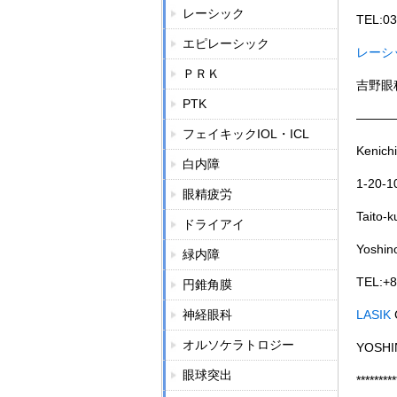
レーシック
TEL:03
エピレーシック
レーシ
ＰＲＫ
吉野眼
PTK
———
フェイキックIOL・ICL
Kenichi
白内障
1-20-1
眼精疲労
Taito-
ドライアイ
Yoshino
緑内障
TEL:+8
円錐角膜
神経眼科
LASIK
オルソケラトロジー
YOSHI
眼球突出
*********