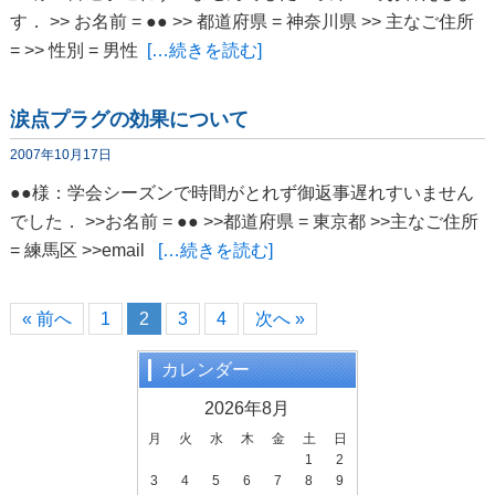
す． >> お名前 = ●● >> 都道府県 = 神奈川県 >> 主なご住所
= >> 性別 = 男性
[…続きを読む]
涙点プラグの効果について
2007年10月17日
●●様：学会シーズンで時間がとれず御返事遅れすいません
でした． >>お名前 = ●● >>都道府県 = 東京都 >>主なご住所
= 練馬区 >>email
[…続きを読む]
« 前へ
1
2
3
4
次へ »
カレンダー
2026年8月
月
火
水
木
金
土
日
1
2
3
4
5
6
7
8
9