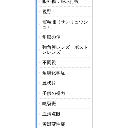
眼外傷，眼球打撲
視野
霰粒腫（サンリュウシ
ュ）
角膜の傷
強角膜レンズ＝ボスト
ンレンズ
不同視
角膜化学症
翼状片
子供の視力
瞼裂斑
血清点眼
黄斑変性症