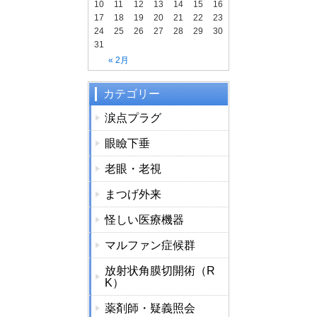
10
11
12
13
14
15
16
17
18
19
20
21
22
23
24
25
26
27
28
29
30
31
« 2月
カテゴリー
涙点プラグ
眼瞼下垂
老眼・老視
まつげ外来
怪しい医療機器
マルファン症候群
放射状角膜切開術（R
K）
薬剤師・疑義照会