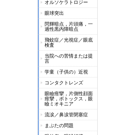
オルソケラトロジー
眼球突出
閃輝暗点，片頭痛，一
過性黒内障暗点
飛蚊症／光視症／眼底
検査
当院への苦情または提
言
学童（子供の）近視
コンタクトレンズ
眼瞼痙攣，片側性顔面
痙攣，ボトックス，眼
瞼ミオキニア
流涙／鼻涙管閉塞症
まぶたの問題