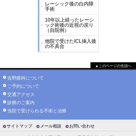
レーシック後の白内障
手術
10年以上経ったレーシ
ック術後の近視の戻り
（自院例）
他院で受けたICL挿入後
の不具合
▲このページの先頭へ
吉野眼科について
ご予約について
交通アクセス
診療のご案内
当院で受けられる手術と治療
サイトマップ
メール相談
お問い合わせ