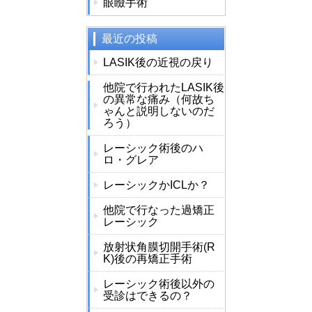
眼瞼手術
最近の投稿
LASIK後の近視の戻り
他院で行われたLASIK後
の異常な痛み（何故ち
ゃんと説明しないのだ
ろう）
レーシック術後のハ
ロ・グレア
レーシックかICLか？
他院で行なった過矯正
レーシック
放射状角膜切開手術(R
K)後の再矯正手術
レーシック術後以外の
受診はできるの？