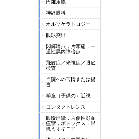
円錐角膜
神経眼科
オルソケラトロジー
眼球突出
閃輝暗点，片頭痛，一
過性黒内障暗点
飛蚊症／光視症／眼底
検査
当院への苦情または提
言
学童（子供の）近視
コンタクトレンズ
眼瞼痙攣，片側性顔面
痙攣，ボトックス，眼
瞼ミオキニア