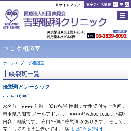
サイトマップ
ブログ相談室
ホーム
>
ブログ相談室
瞼裂斑一覧
瞼裂斑とレーシック
2021年11月30日
お名前：●●●● 年齢：30代後半 性別：女性 送付先ご住所：
埼玉県八潮市 メールアドレス：●●●●@yahoo.co.jp ご相談
内容：相談です。 右目外側に瞼裂斑 があります。 そして、
充血してるように赤いです。 病
[…続きを読む]