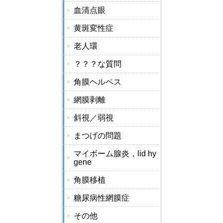
血清点眼
黄斑変性症
老人環
？？？な質問
角膜ヘルペス
網膜剥離
斜視／弱視
まつげの問題
マイボーム腺炎，lid hy
gene
角膜移植
糖尿病性網膜症
その他