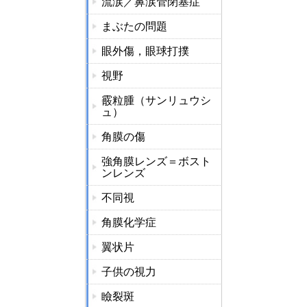
流涙／鼻涙管閉塞症
まぶたの問題
眼外傷，眼球打撲
視野
霰粒腫（サンリュウシ
ュ）
角膜の傷
強角膜レンズ＝ボスト
ンレンズ
不同視
角膜化学症
翼状片
子供の視力
瞼裂斑