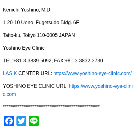
Kenichi Yoshino, M.D.
1-20-10 Ueno, Fugetsudo Bldg. 6F
Taito-ku, Tokyo 110-0005 JAPAN
Yoshino Eye Clinic
TEL:+81-3-3839-5092, FAX:+81-3-3832-3730
LASIK
CENTER URL:
https://www.yoshino-eye-clinic.com/
YOSHINO EYE CLINIC URL:
https://www.yoshino-eye-clini
c.com
****************************************************
F
T
Li
a
wi
n