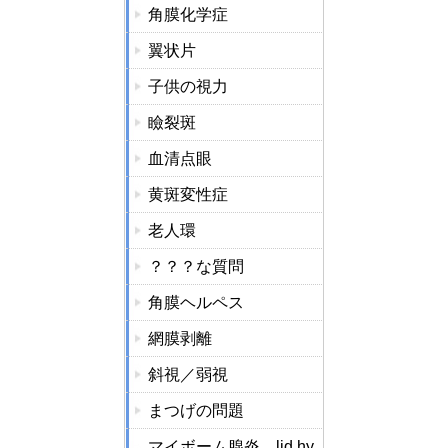
角膜化学症
翼状片
子供の視力
瞼裂斑
血清点眼
黄斑変性症
老人環
？？？な質問
角膜ヘルペス
網膜剥離
斜視／弱視
まつげの問題
マイボーム腺炎，lid hy