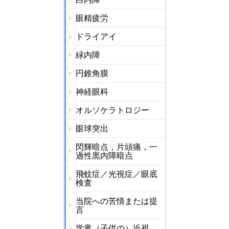
眼精疲労
ドライアイ
緑内障
円錐角膜
神経眼科
オルソケラトロジー
眼球突出
閃輝暗点，片頭痛，一
過性黒内障暗点
飛蚊症／光視症／眼底
検査
当院への苦情または提
言
学童（子供の）近視