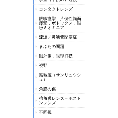
コンタクトレンズ
眼瞼痙攣，片側性顔面
痙攣，ボトックス，眼
瞼ミオキニア
流涙／鼻涙管閉塞症
まぶたの問題
眼外傷，眼球打撲
視野
霰粒腫（サンリュウシ
ュ）
角膜の傷
強角膜レンズ＝ボスト
ンレンズ
不同視