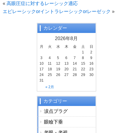
c
tt
e
«
高眼圧症に対するレーシック適応
e
er
エピレーシックorイントラレーシックorレーゼック
»
b
o
カレンダー
o
2026年8月
k
月
火
水
木
金
土
日
1
2
3
4
5
6
7
8
9
10
11
12
13
14
15
16
17
18
19
20
21
22
23
24
25
26
27
28
29
30
31
« 2月
カテゴリー
涙点プラグ
眼瞼下垂
老眼・老視