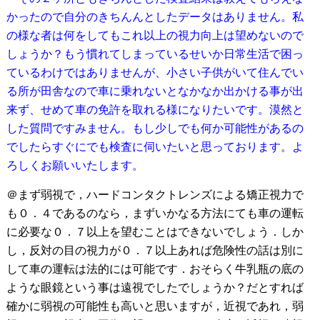
かったので自分のきちんんとしたデータはありません。私
の様な者は何をしてもこれ以上の視力向上は望めないので
しょうか？もう慣れてしまっているせいか日常生活で困っ
ているわけではありませんが、小さい子供がいて住んでい
る所が田舎なので車に乗れないとなかなか出かける事が出
来ず、せめて車の免許を取れる様になりたいです。漠然と
した質問ですみません。もし少しでも何か可能性があるの
でしたらすぐにでも検査に伺いたいと思っております。よ
ろしくお願いいたします。
＠まず弱視で，ハードコンタクトレンズによる矯正視力で
も０．４であるのなら，まずいかなる方法にても車の運転
に必要な０．７以上を望むことはできないでしょう．しか
し，反対の目の視力が０．７以上あれば危険性の話は別に
して車の運転は法的には可能です．おそらく牛乳瓶の底の
ような眼鏡という事は遠視でしたでしょうか？だとすれば
確かに弱視の可能性も高いと思いますが，近視であれ，弱