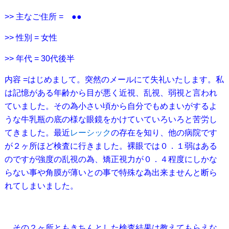
>> 主なご住所 = ●●
>> 性別 = 女性
>> 年代 = 30代後半
内容 =はじめまして。突然のメールにて失礼いたします。私
は記憶がある年齢から目が悪く近視、乱視、弱視と言われ
ていました。その為小さい頃から自分でもめまいがするよ
うな牛乳瓶の底の様な眼鏡をかけていていろいろと苦労し
てきました。最近
レーシック
の存在を知り、他の病院です
が２ヶ所ほど検査に行きました。裸眼では０．１弱はある
のですが強度の乱視の為、矯正視力が０．４程度にしかな
らない事や角膜が薄いとの事で特殊な為出来ませんと断ら
れてしまいました。
その２ヶ所ともきちんとした検査結果は教えてもらえな